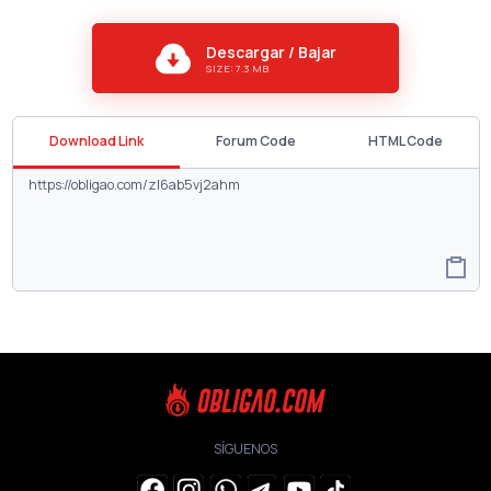
Descargar / Bajar
SIZE: 7.3 MB
Download Link
Forum Code
HTML Code
SÍGUENOS