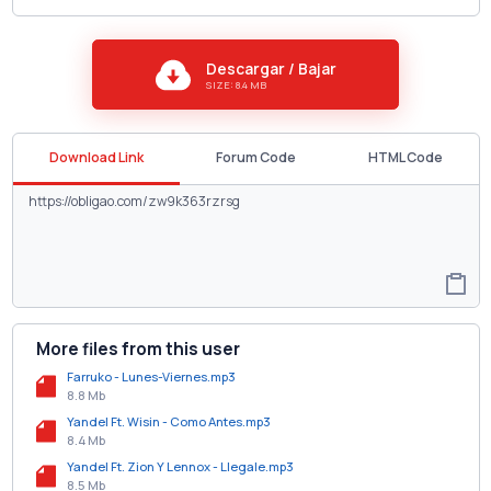
Descargar / Bajar
SIZE: 8.4 MB
Download Link
Forum Code
HTML Code
More files from this user
Farruko - Lunes-Viernes.mp3
8.8 Mb
Yandel Ft. Wisin - Como Antes.mp3
8.4 Mb
Yandel Ft. Zion Y Lennox - Llegale.mp3
8.5 Mb