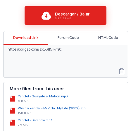
Descargar / Bajar
SIZE: 8.7 MB
Download Link
Forum Code
HTML Code
More files from this user
Yandel - Guayale el Mahon.mp3
6.0 Mb
Wisin y Yandel - Mi Vida…My Life (2002).zip
158.0 Mb
Yandel - Dembow.mp3
7.2 Mb