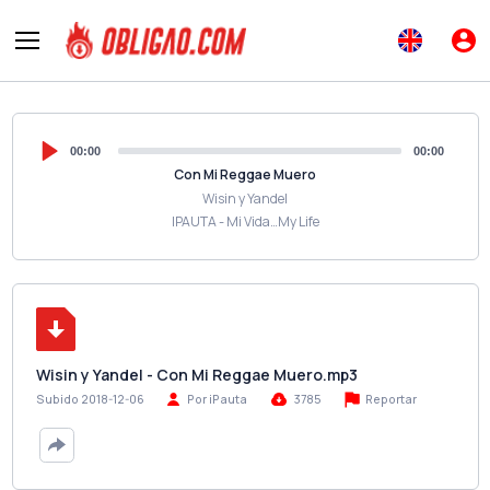
00:00
00:00
Con Mi Reggae Muero
Wisin y Yandel
IPAUTA - Mi Vida…My Life
Wisin y Yandel - Con Mi Reggae Muero.mp3
Reportar
Subido 2018-12-06
Por iPauta
3785