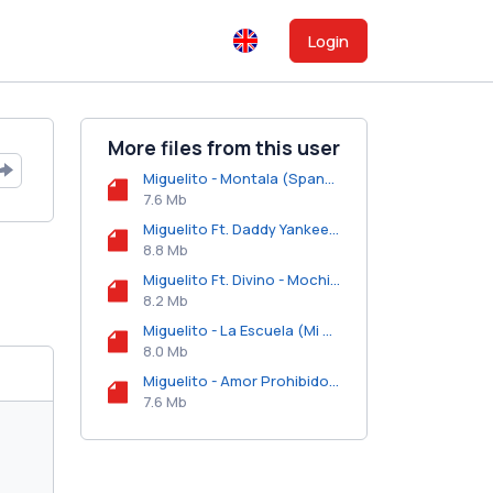
Login
More files from this user
Miguelito - Montala (Spanglish Remix).mp3
7.6 Mb
Miguelito Ft. Daddy Yankee - Al Son del Boom.mp3
8.8 Mb
Miguelito Ft. Divino - Mochila de Amor.mp3
8.2 Mb
Miguelito - La Escuela (Mi Primer Amor) .mp3
8.0 Mb
Miguelito - Amor Prohibido.mp3
7.6 Mb