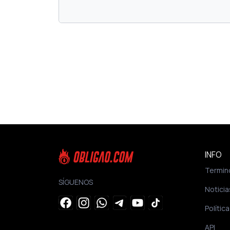
INFO
Termin
SÍGUENOS
Noticia
Polític
API