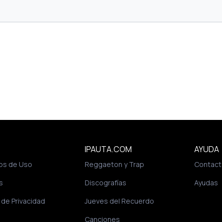
IPAUTA.COM
AYUDA
os de Uso
Reggaeton y Trap
Contact
s
Discografías
Ayudas
a de Privacidad
Jueves del Recuerdo
Canciones