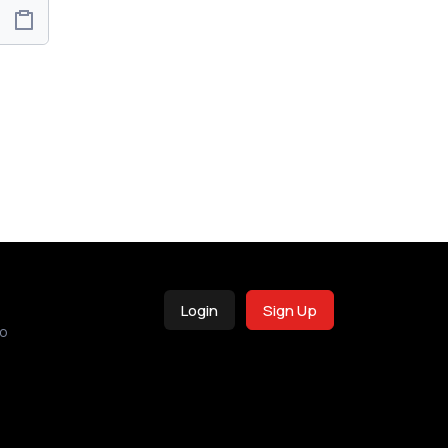
Login
Sign Up
o