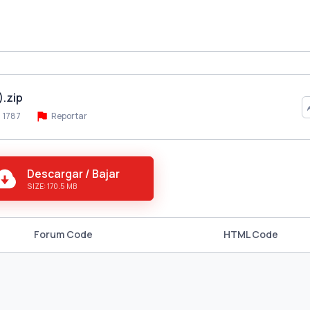
).zip
1787
Reportar
Descargar / Bajar
SIZE: 170.5 MB
Forum Code
HTML Code